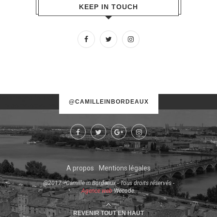
KEEP IN TOUCH
No images found!
@CAMILLEINBORDEAUX
Try some other hashtag or username
A propos
Mentions légales
@2017 - Camille in Bordeaux - Tous droits réservés -
Agence web
Wecode.
REVENIR TOUT EN HAUT