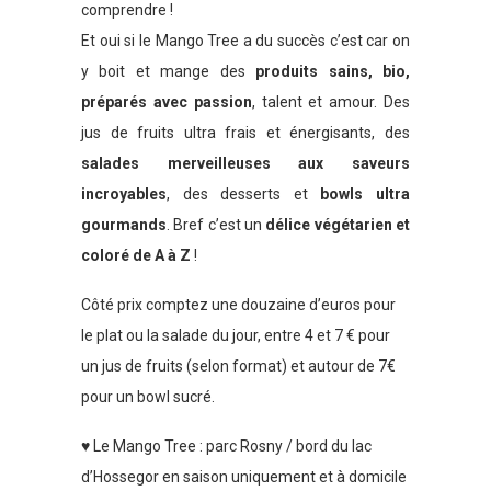
comprendre !
Et oui si le Mango Tree a du succès c’est car on
y boit et mange des
produits sains, bio,
préparés avec passion
, talent et amour. Des
jus de fruits ultra frais et énergisants, des
salades merveilleuses aux saveurs
incroyables
, des desserts et
bowls ultra
gourmands
. Bref c’est un
délice végétarien et
coloré de A à Z
!
Côté prix comptez une douzaine d’euros pour
le plat ou la salade du jour, entre 4 et 7 € pour
un jus de fruits (selon format) et autour de 7€
pour un bowl sucré.
♥ Le Mango Tree : parc Rosny / bord du lac
d’Hossegor en saison uniquement et à domicile