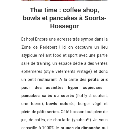
Thaï time : coffee shop,
bowls et pancakes à Soorts-
Hossegor
Et hop! Encore une adresse très sympa dans la
Zone de Pédebert ! Ici on découvre un lieu
atypique mêlant food et sport avec une partie
salle de training, un espace dédié à des ventes
éphémères (style vêtements vintage) et donc
un petit restaurant. A la carte des
petits prix
pour des assiettes hyper copieuses
:
pancakes salés ou sucrés
(fluffy à souhait,
une tuerie),
bowls coloré
s, burger végé et
plein de pâtisseries.
Côté boisson tout plein de
jus, de cafés, de chaï latte (youhou!!!). Je vous
conseille à 1000% le
brunch du dimanche qui