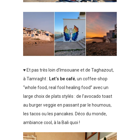
♥ Et pas très loin d’Imsouane et de Taghazout,
à Tamraght :
Let’s be café
, un coffee-shop
“whole food, real fool healing food” avec un
large choix de plats stylés : de l’avocado toast
au burger veggie en passant par le houmous,
les tacos ou les pancakes. Déco du monde,
ambiance cool, à la Bali quoi !