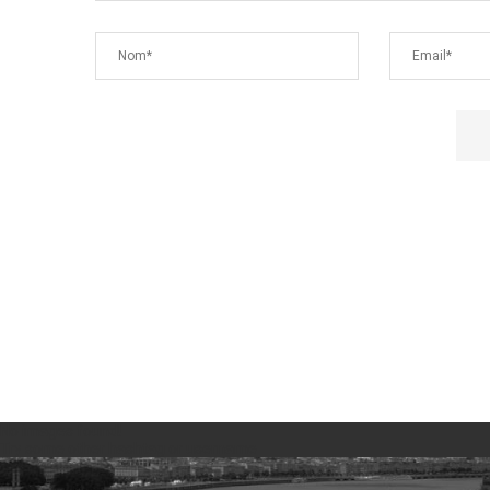
No images found!
Try some other hashtag or username