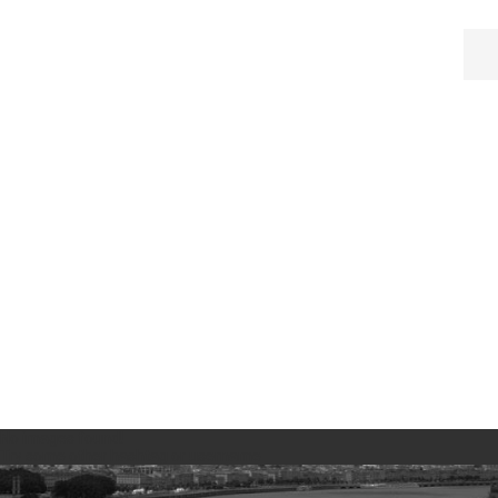
No images found!
Try some other hashtag or username