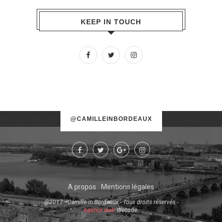
KEEP IN TOUCH
No images found!
@CAMILLEINBORDEAUX
Try some other hashtag or username
A propos
Mentions légales
@2017 - Camille in Bordeaux - Tous droits réservés -
Agence web
Wecode.