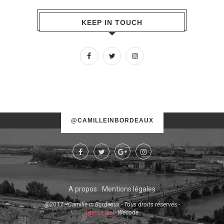
KEEP IN TOUCH
No images found!
@CAMILLEINBORDEAUX
Try some other hashtag or username
A propos
Mentions légales
@2017 - Camille in Bordeaux - Tous droits réservés -
Agence web
Wecode.