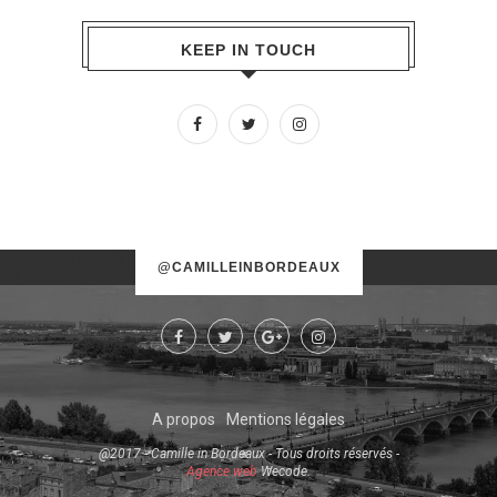
KEEP IN TOUCH
No images found!
@CAMILLEINBORDEAUX
Try some other hashtag or username
A propos
Mentions légales
@2017 - Camille in Bordeaux - Tous droits réservés -
Agence web
Wecode.