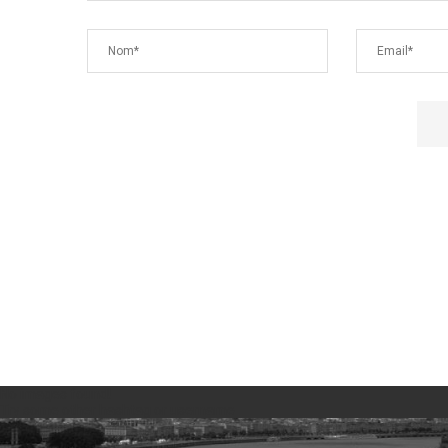
No images found!
Try some other hashtag or username