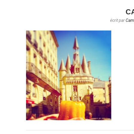
C
écrit par
Cami