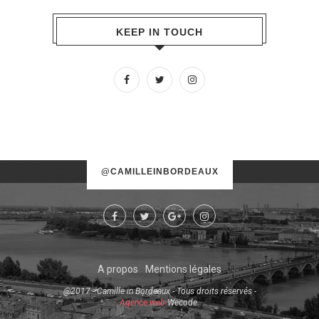
KEEP IN TOUCH
No images found!
@CAMILLEINBORDEAUX
Try some other hashtag or username
A propos
Mentions légales
@2017 - Camille in Bordeaux - Tous droits réservés -
Agence web
Wecode.