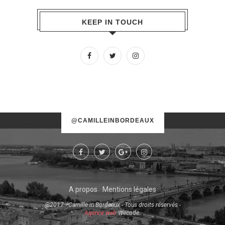
KEEP IN TOUCH
No images found!
@CAMILLEINBORDEAUX
Try some other hashtag or username
A propos
Mentions légales
@2017 - Camille in Bordeaux - Tous droits réservés -
Agence web
Wecode.