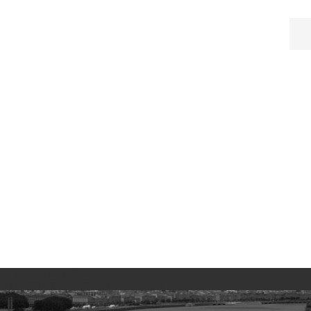
No images found!
Try some other hashtag or username