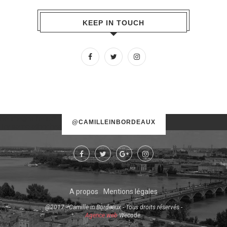
KEEP IN TOUCH
No images found!
@CAMILLEINBORDEAUX
Try some other hashtag or username
A propos
Mentions légales
@2017 - Camille in Bordeaux - Tous droits réservés -
Agence web
Wecode.