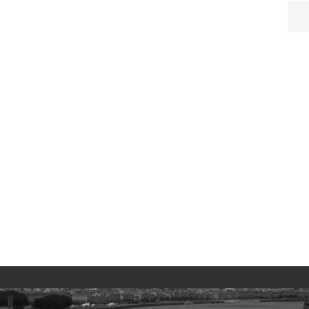
No images found!
Try some other hashtag or username