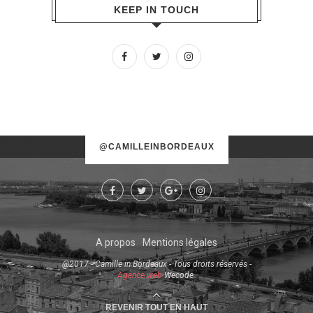
KEEP IN TOUCH
No images found!
@CAMILLEINBORDEAUX
Try some other hashtag or username
A propos
Mentions légales
@2017 - Camille in Bordeaux - Tous droits réservés -
Agence web
Wecode.
REVENIR TOUT EN HAUT