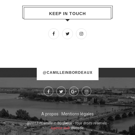
KEEP IN TOUCH
No images found!
@CAMILLEINBORDEAUX
Try some other hashtag or username
A propos
Mentions légales
@2017 - Camille in Bordeaux - Tous droits réservés -
Agence web
Wecode.