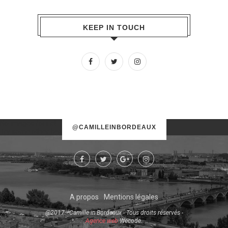
KEEP IN TOUCH
No images found!
@CAMILLEINBORDEAUX
Try some other hashtag or username
A propos
Mentions légales
@2017 - Camille in Bordeaux - Tous droits réservés -
Agence web
Wecode.