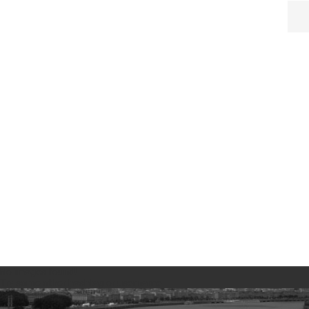
No images found!
Try some other hashtag or username