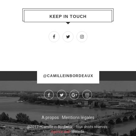
KEEP IN TOUCH
No images found!
@CAMILLEINBORDEAUX
Try some other hashtag or username
A propos
Mentions légales
@2017 - Camille in Bordeaux - Tous droits réservés -
Agence web
Wecode.