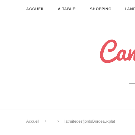
ACCUEIL
A TABLE!
SHOPPING
LAND
Accueil
latruitedesfjordsBordeauxplat