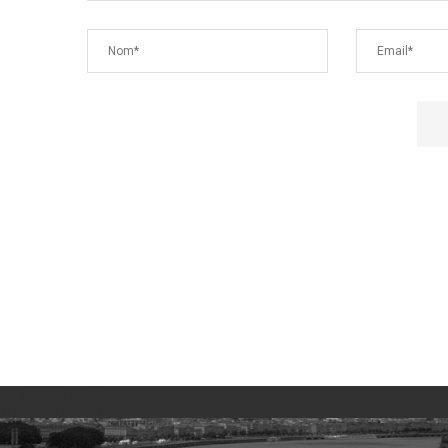
No images found!
Try some other hashtag or username