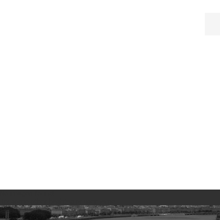
No images found!
Try some other hashtag or username