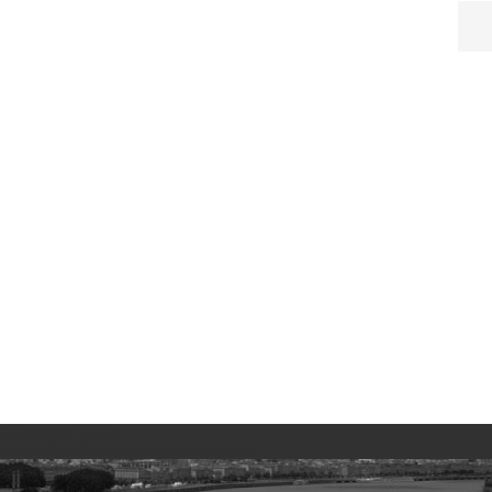
No images found!
Try some other hashtag or username