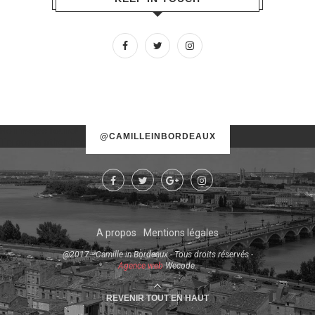
No images found!
@CAMILLEINBORDEAUX
Try some other hashtag or username
A propos
Mentions légales
@2017 - Camille in Bordeaux - Tous droits réservés -
Agence web
Wecode.
REVENIR TOUT EN HAUT