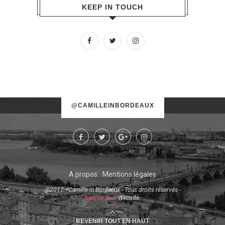
KEEP IN TOUCH
No images found!
@CAMILLEINBORDEAUX
Try some other hashtag or username
A propos
Mentions légales
@2017 - Camille in Bordeaux - Tous droits réservés -
Agence web
Wecode.
REVENIR TOUT EN HAUT