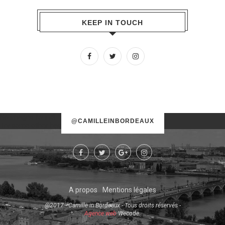
KEEP IN TOUCH
No images found!
@CAMILLEINBORDEAUX
Try some other hashtag or username
A propos
Mentions légales
@2017 - Camille in Bordeaux - Tous droits réservés -
Agence web
Wecode.