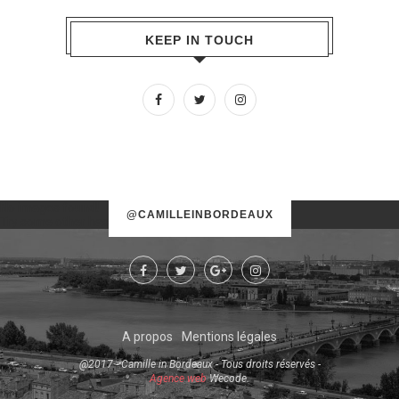
KEEP IN TOUCH
No images found!
@CAMILLEINBORDEAUX
Try some other hashtag or username
A propos
Mentions légales
@2017 - Camille in Bordeaux - Tous droits réservés -
Agence web
Wecode.