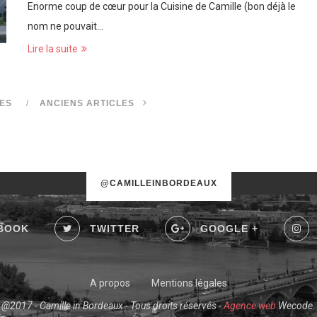
Enorme coup de cœur pour la Cuisine de Camille (bon déjà le
nom ne pouvait…
Lire la suite
ES
ANCIENS ARTICLES
@CAMILLEINBORDEAUX
BOOK
TWITTER
GOOGLE +
A propos
Mentions légales
@2017 - Camille in Bordeaux - Tous droits réservés -
Agence web
Wecode.