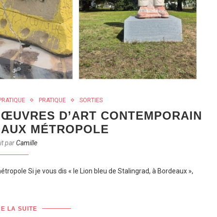
PRATIQUE
PRATIQUE
SORTIES
18 ŒUVRES D’ART CONTEMPORAIN
EAUX MÉTROPOLE
it par
Camille
tropole Si je vous dis « le Lion bleu de Stalingrad, à Bordeaux »,
RE LA SUITE