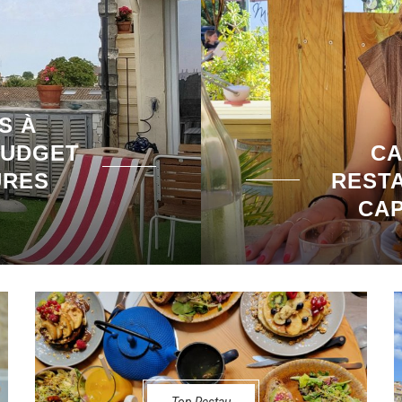
S À
BUDGET
CA
URES
REST
CA