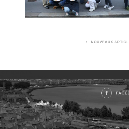
NOUVEAUX ARTICL
No images found!
Try some other hashtag or username
FACE