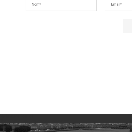
No images found!
Try some other hashtag or username