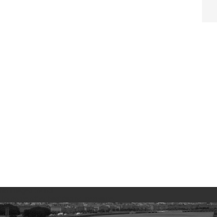
No images found!
Try some other hashtag or username