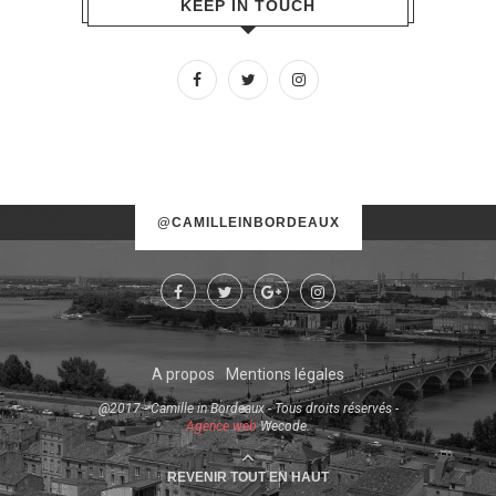
KEEP IN TOUCH
No images found!
@CAMILLEINBORDEAUX
Try some other hashtag or username
A propos
Mentions légales
@2017 - Camille in Bordeaux - Tous droits réservés -
Agence web
Wecode.
REVENIR TOUT EN HAUT