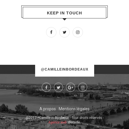
KEEP IN TOUCH
No images found!
@CAMILLEINBORDEAUX
Try some other hashtag or username
A propos
Mentions légales
@2017 - Camille in Bordeaux - Tous droits réservés -
Agence web
Wecode.