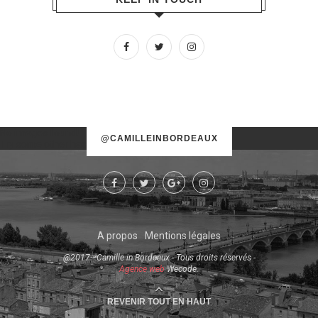
No images found!
@CAMILLEINBORDEAUX
Try some other hashtag or username
A propos
Mentions légales
@2017 - Camille in Bordeaux - Tous droits réservés -
Agence web
Wecode.
REVENIR TOUT EN HAUT