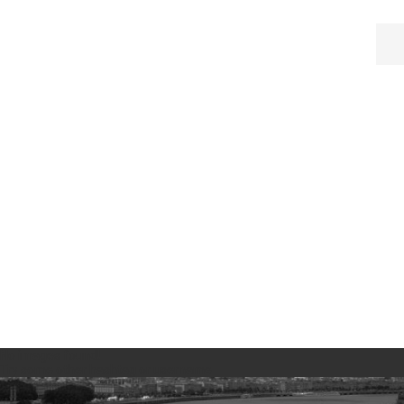
No images found!
Try some other hashtag or username