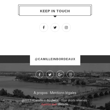
KEEP IN TOUCH
No images found!
@CAMILLEINBORDEAUX
Try some other hashtag or username
A propos
Mentions légales
@2017 - Camille in Bordeaux - Tous droits réservés -
Agence web
Wecode.