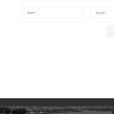
No images found!
Try some other hashtag or username