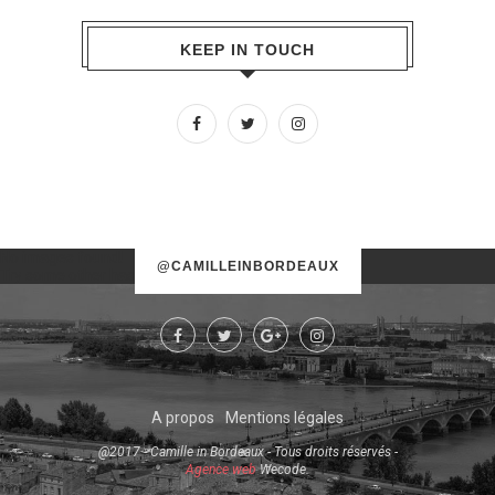
KEEP IN TOUCH
No images found!
@CAMILLEINBORDEAUX
Try some other hashtag or username
A propos
Mentions légales
@2017 - Camille in Bordeaux - Tous droits réservés -
Agence web
Wecode.