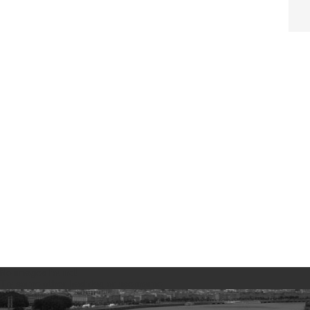
No images found!
Try some other hashtag or username