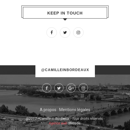
KEEP IN TOUCH
No images found!
@CAMILLEINBORDEAUX
Try some other hashtag or username
A propos
Mentions légales
@2017 - Camille in Bordeaux - Tous droits réservés -
Agence web
Wecode.