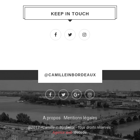
KEEP IN TOUCH
No images found!
@CAMILLEINBORDEAUX
Try some other hashtag or username
A propos
Mentions légales
@2017 - Camille in Bordeaux - Tous droits réservés -
Agence web
Wecode.