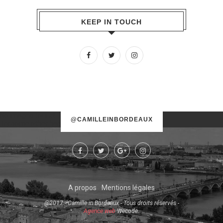
KEEP IN TOUCH
No images found!
@CAMILLEINBORDEAUX
Try some other hashtag or username
A propos
Mentions légales
@2017 - Camille in Bordeaux - Tous droits réservés -
Agence web
Wecode.