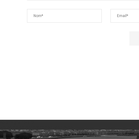
No images found!
Try some other hashtag or username