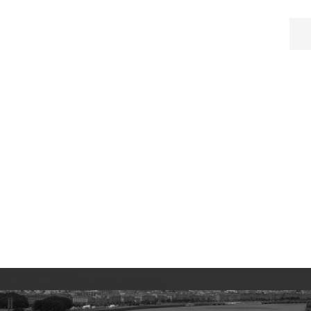
No images found!
Try some other hashtag or username