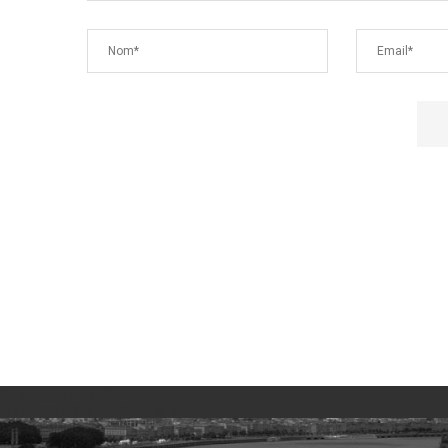
No images found!
Try some other hashtag or username