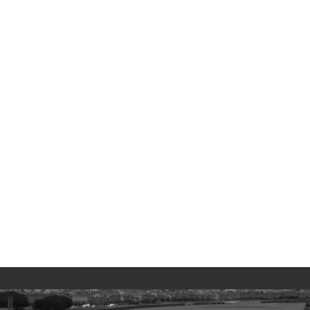
No images found!
Try some other hashtag or username