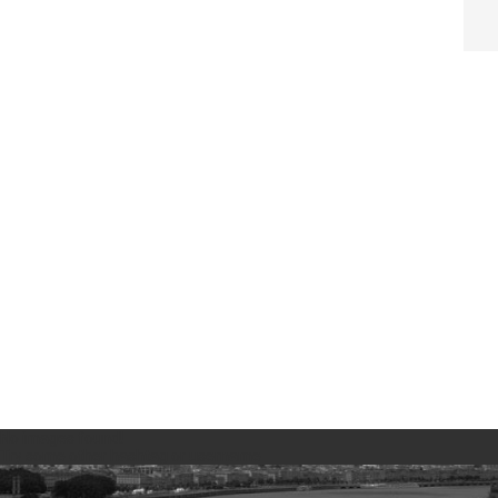
No images found!
Try some other hashtag or username