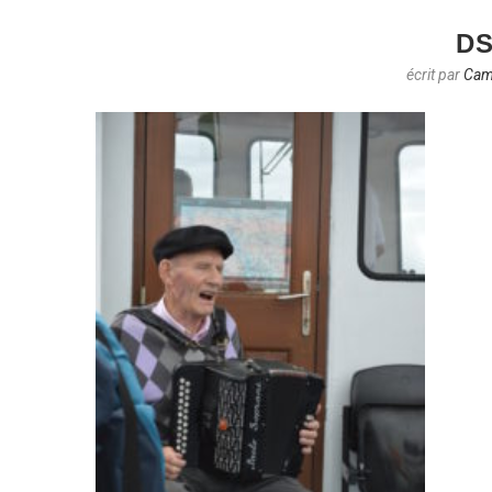
DS
écrit par
Cami