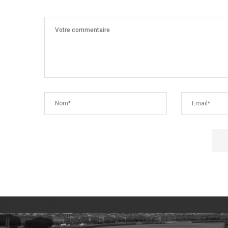
No images found!
Try some other hashtag or username