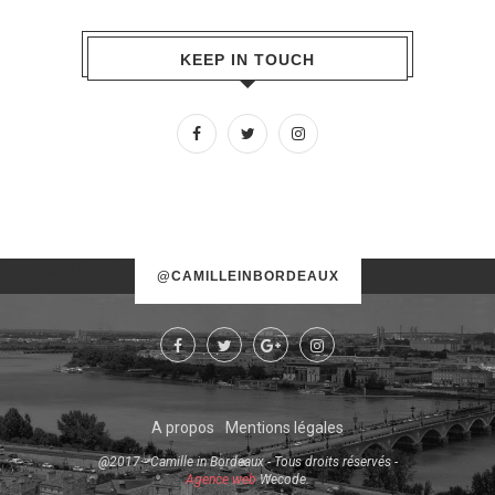
KEEP IN TOUCH
No images found!
@CAMILLEINBORDEAUX
Try some other hashtag or username
A propos
Mentions légales
@2017 - Camille in Bordeaux - Tous droits réservés -
Agence web
Wecode.