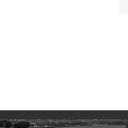
No images found!
Try some other hashtag or username