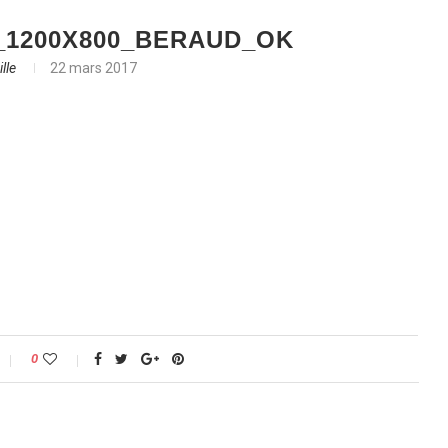
_1200X800_BERAUD_OK
lle
22 mars 2017
0