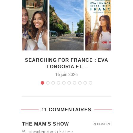
SEARCHING FOR FRANCE : EVA
COFF
LONGORIA ET...
15 juin 2026
11 COMMENTAIRES
THE MAM'S SHOW
RÉPONDRE
10 avril 2015 at 21 h 58 min