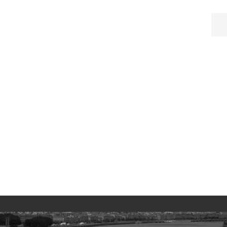
No images found!
Try some other hashtag or username